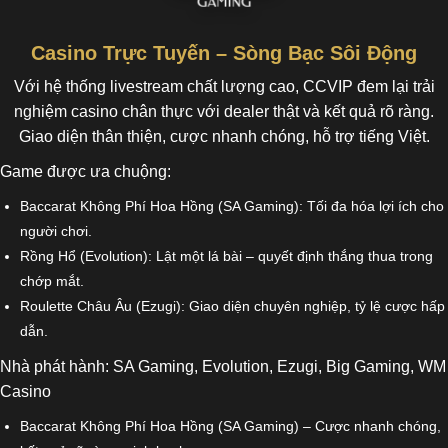
Casino Trực Tuyến – Sòng Bạc Sôi Động
Với hệ thống livestream chất lượng cao, CCVIP đem lại trải
nghiệm casino chân thực với dealer thật và kết quả rõ ràng.
Giao diện thân thiện, cược nhanh chóng, hỗ trợ tiếng Việt.
Game được ưa chuộng:
Baccarat Không Phí Hoa Hồng (SA Gaming): Tối đa hóa lợi ích cho
người chơi.
Rồng Hổ (Evolution): Lật một lá bài – quyết định thắng thua trong
chớp mắt.
Roulette Châu Âu (Ezugi): Giao diện chuyên nghiệp, tỷ lệ cược hấp
dẫn.
Nhà phát hành: SA Gaming, Evolution, Ezugi, Big Gaming, WM
Casino
Baccarat Không Phí Hoa Hồng (SA Gaming) – Cược nhanh chóng,