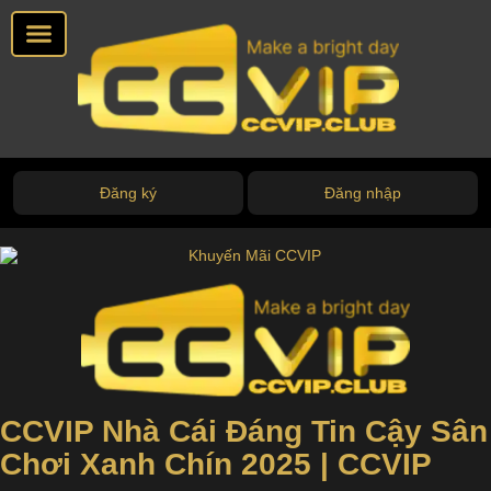
Đăng ký
Đăng nhập
CCVIP Nhà Cái Đáng Tin Cậy Sân
Chơi Xanh Chín 2025 | CCVIP