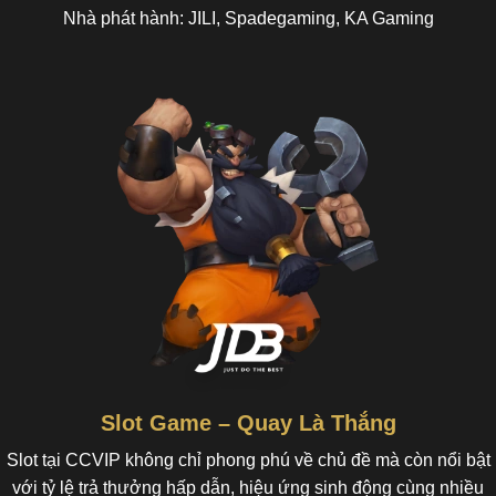
Nhà phát hành: JILI, Spadegaming, KA Gaming
Slot Game – Quay Là Thắng
Slot tại CCVIP không chỉ phong phú về chủ đề mà còn nổi bật
với tỷ lệ trả thưởng hấp dẫn, hiệu ứng sinh động cùng nhiều