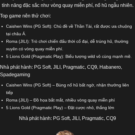
tính năng đặc sắc như vòng quay miễn phí, nổ hũ ngẫu nhiên.
Top game nên thử chơi:
Caishen Wins (PG Soft): Chủ đề về Thần Tài, rất được ưa chuộng
tại châu Á.
Roma (JILI): Trò chơi chiến đấu thời cổ đại, dễ trúng hũ, thường
xuyên có vòng quay miễn phí.
5 Lions Gold (Pragmatic Play): Biểu tượng wild vô cùng mạnh mẽ.
Nhà phát hành: PG Soft, JILI, Pragmatic, CQ9, Habanero,
Spadegaming
Caishen Wins (PG Soft) – Bùng nổ hũ bất ngờ, nhận thưởng liên
tiếp
Roma (JILI) – Đồ họa bắt mắt, nhiều vòng quay miễn phí
5 Lions Gold (Pragmatic Play) – Đặt cược nhỏ, thắng lớn
Nhà phát hành: PG Soft, JILI, Pragmatic, CQ9