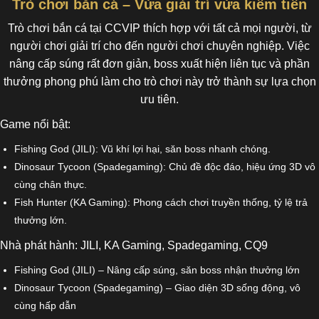
Trò chơi bắn cá – Vừa giải trí vừa kiếm tiền
Trò chơi bắn cá tại CCVIP thích hợp với tất cả mọi người, từ
người chơi giải trí cho đến người chơi chuyên nghiệp. Việc
nâng cấp súng rất đơn giản, boss xuất hiện liên tục và phần
thưởng phong phú làm cho trò chơi này trở thành sự lựa chọn
ưu tiên.
Game nổi bật:
Fishing God (JILI): Vũ khí lợi hại, săn boss nhanh chóng.
Dinosaur Tycoon (Spadegaming): Chủ đề độc đáo, hiệu ứng 3D vô
cùng chân thực.
Fish Hunter (KA Gaming): Phong cách chơi truyền thống, tỷ lệ trả
thưởng lớn.
Nhà phát hành: JILI, KA Gaming, Spadegaming, CQ9
Fishing God (JILI) – Nâng cấp súng, săn boss nhận thưởng lớn
Dinosaur Tycoon (Spadegaming) – Giao diện 3D sống động, vô
cùng hấp dẫn